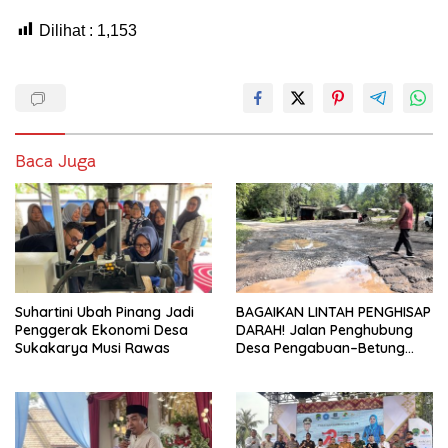
Dilihat :
1,153
Baca Juga
Suhartini Ubah Pinang Jadi
BAGAIKAN LINTAH PENGHISAP
Penggerak Ekonomi Desa
DARAH! Jalan Penghubung
Sukakarya Musi Rawas
Desa Pengabuan–Betung
PALI Hancur, Truk Batu Bara
PT EPI Diduga Jadi Biang
Kerok