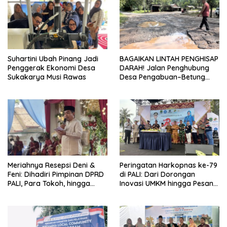
Suhartini Ubah Pinang Jadi
BAGAIKAN LINTAH PENGHISAP
Penggerak Ekonomi Desa
DARAH! Jalan Penghubung
Sukakarya Musi Rawas
Desa Pengabuan–Betung
PALI Hancur, Truk Batu Bara
PT EPI Diduga Jadi Biang
Kerok
Meriahnya Resepsi Deni &
Peringatan Harkopnas ke-79
Feni: Dihadiri Pimpinan DPRD
di PALI: Dari Dorongan
PALI, Para Tokoh, hingga
Inovasi UMKM hingga Pesan
Kades Rozali yang
Hangat Tokoh Senior untuk
Sampaikan Pesan Penting
Anak Muda
untuk Warga