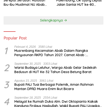
Serepat Serasan: Ratusan
Palembang, Cik Ujang Lepas
Ibu-Ibu Muslimat NU Abab
Jalan Santai HUT ke-80
Kobarkan Semangat Hidup
Sumsel
Sehat di Usia ke-81 Republik
Indonesia
Selengkapnya
Popular Post
1
Februari 4, 2026
3580 Lihat
Musrenbang Kecamatan Abab Dalam Rangka
Penyusunan RKPD Tahun 2027. Camat Abab :
Musrenbang Forum Strategis
2
September 30, 2025
3303 Lihat
Warisi Budaya Leluhur, Warga Abab Gelar Sedekah
Bedusun di HUT Ke-32 Tahun Desa Betung Barat
3
Agustus 15, 2025
3061 Lihat
Bupati PALI Tuai Berbagai Polemik, Aman Rohman
Mantan DPRD Muara Enim Ikut Bicara
4
September 18, 2025
2554 Lihat
Melayat ke Rumah Duka Alm. Dwi Oktopianto Kakak
Kandung Firdaus Hasbullah, Wakil Bupati PALI Ucapkan