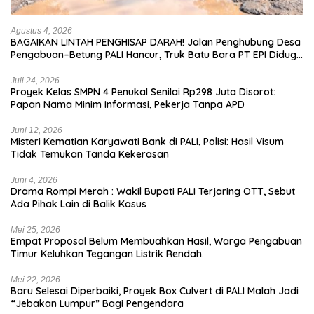
Agustus 4, 2026
BAGAIKAN LINTAH PENGHISAP DARAH! Jalan Penghubung Desa
Pengabuan–Betung PALI Hancur, Truk Batu Bara PT EPI Diduga
Jadi Biang Kerok
Juli 24, 2026
Proyek Kelas SMPN 4 Penukal Senilai Rp298 Juta Disorot:
Papan Nama Minim Informasi, Pekerja Tanpa APD
Juni 12, 2026
Misteri Kematian Karyawati Bank di PALI, Polisi: Hasil Visum
Tidak Temukan Tanda Kekerasan
Juni 4, 2026
Drama Rompi Merah : Wakil Bupati PALI Terjaring OTT, Sebut
Ada Pihak Lain di Balik Kasus
Mei 25, 2026
Empat Proposal Belum Membuahkan Hasil, Warga Pengabuan
Timur Keluhkan Tegangan Listrik Rendah.
Mei 22, 2026
Baru Selesai Diperbaiki, Proyek Box Culvert di PALI Malah Jadi
“Jebakan Lumpur” Bagi Pengendara