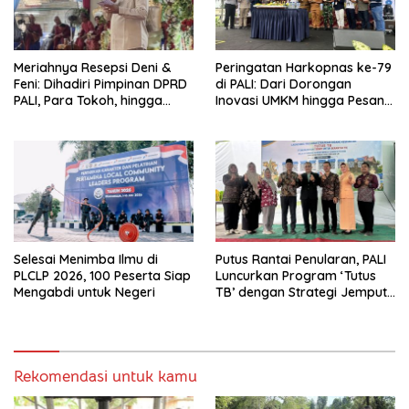
Meriahnya Resepsi Deni &
Peringatan Harkopnas ke-79
Feni: Dihadiri Pimpinan DPRD
di PALI: Dari Dorongan
PALI, Para Tokoh, hingga
Inovasi UMKM hingga Pesan
Kades Rozali yang
Hangat Tokoh Senior untuk
Sampaikan Pesan Penting
Anak Muda
untuk Warga
Selesai Menimba Ilmu di
Putus Rantai Penularan, PALI
PLCLP 2026, 100 Peserta Siap
Luncurkan Program ‘Tutus
Mengabdi untuk Negeri
TB’ dengan Strategi Jemput
Bola
Rekomendasi untuk kamu