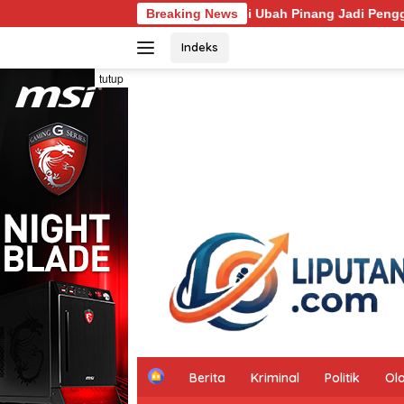
Langsung
Suhartini Ubah Pinang Jadi Penggerak Ekonomi Desa Sukakarya
Breaking News
ke
Indeks
konten
tutup
H
Berita
Kriminal
Politik
Ol
o