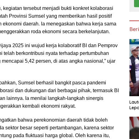
kegiatan tersebut menjadi bukti konkret kolaborasi
tah Provinsi Sumsel yang memberikan hasil positif
n ekonomi daerah. Ia menegaskan bahwa kerja sama
Ber
menggerakkan roda ekonomi secara berkelanjutan.
aya 2025 ini wujud kerja kolaboratif BI dan Pemprov
i telah berkontribusi nyata terhadap pertumbuhan
mencapai 5,42 persen, di atas angka nasional,” ujar
hkan, Sumsel berhasil bangkit pasca pandemi
borasi dan dukungan dari berbagai pihak, termasuk BI
 lainnya. Ia menilai langkah-langkah sinergis
Laut
gerakkan kembali ekonomi rakyat.
Lepa
gingatkan bahwa perekonomian daerah tidak boleh
a sektor besar seperti pertambangan, karena sektor
tung pada fluktuasi harga global. Oleh karena itu,