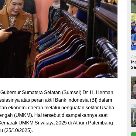
Ag
Me
Se
Tu
Ab
–
Gubernur Sumatera Selatan (Sumsel) Dr. H. Herman
iasinya atas peran aktif Bank Indonesia (BI) dalam
an ekonomi daerah melalui penguatan sektor Usaha
nengah (UMKM). Hal tersebut disampaikannya saat
 Semarak UMKM Sriwijaya 2025 di Atrium Palembang
tu (25/10/2025).