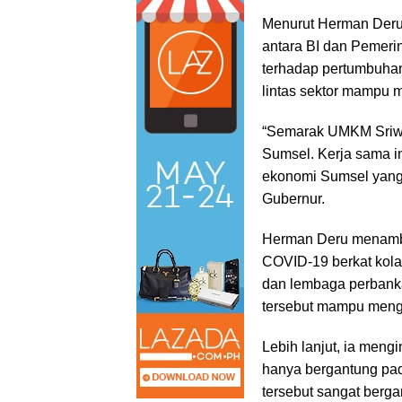
Menurut Herman Deru, 
antara BI dan Pemerin
terhadap pertumbuha
lintas sektor mampu 
“Semarak UMKM Sriwij
Sumsel. Kerja sama in
ekonomi Sumsel yang 
Gubernur.
Herman Deru menamba
COVID-19 berkat kola
dan lembaga perbankan
tersebut mampu meng
Lebih lanjut, ia men
hanya bergantung pad
tersebut sangat bergan