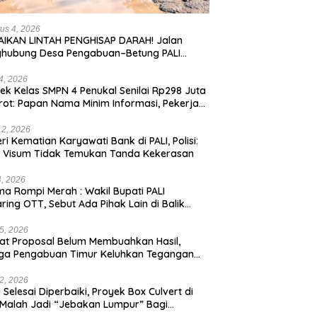
us 4, 2026
IKAN LINTAH PENGHISAP DARAH! Jalan
ghubung Desa Pengabuan–Betung PALI
ur, Truk Batu Bara PT EPI Diduga Jadi
g Kerok
24, 2026
ek Kelas SMPN 4 Penukal Senilai Rp298 Juta
rot: Papan Nama Minim Informasi, Pekerja
pa APD
12, 2026
eri Kematian Karyawati Bank di PALI, Polisi:
l Visum Tidak Temukan Tanda Kekerasan
4, 2026
a Rompi Merah : Wakil Bupati PALI
aring OTT, Sebut Ada Pihak Lain di Balik
us
5, 2026
t Proposal Belum Membuahkan Hasil,
ga Pengabuan Timur Keluhkan Tegangan
rik Rendah.
2, 2026
 Selesai Diperbaiki, Proyek Box Culvert di
 Malah Jadi “Jebakan Lumpur” Bagi