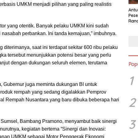
rbasis UMKM menjadi pilihan yang paling realistis
Antu
Pese
Ran
tor yang otentik. Banyak pelaku UMKM kini sudah
2025
 nasabah perbankan. Ini tanda kemajuan,” imbuhnya.
diterimanya, saat ini terdapat sekitar 600 ribu pelaku
a tersebut menunjukkan potensi besar yang perlu
anjut dengan dukungan seluruh elemen, terutama
Pop
1
, Gubernur juga meminta dukungan BI untuk
 produk rempah yang sedang digalakkan Pemprov
2
val Rempah Nusantara yang baru dibuka beberapa hari
3
I Sumsel, Bambang Pramono, menyambut baik sinergi
enurutnya, kegiatan bertema “Sinergi dan Inovasi:
ranan UMKM sebagai Motor Penggerak Ekonomi