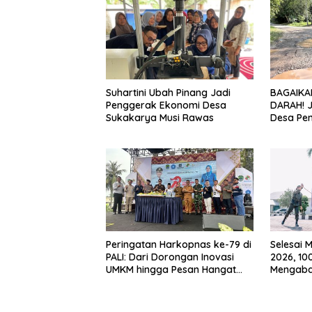
Suhartini Ubah Pinang Jadi
BAGAIKA
Penggerak Ekonomi Desa
DARAH! 
Sukakarya Musi Rawas
Desa Pe
Hancur, 
Diduga J
Peringatan Harkopnas ke-79 di
Selesai 
PALI: Dari Dorongan Inovasi
2026, 10
UMKM hingga Pesan Hangat
Mengabdi
Tokoh Senior untuk Anak Muda