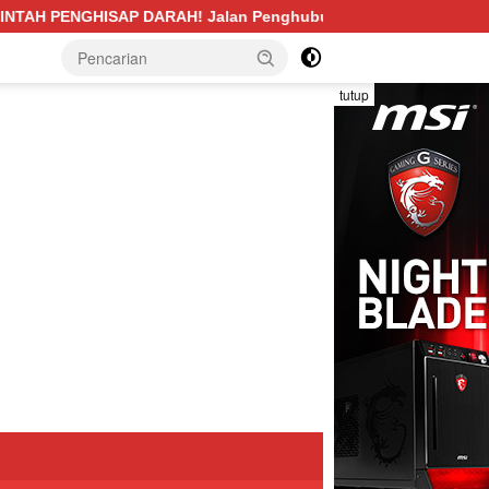
Penghubung Desa Pengabuan–Betung PALI Hancur, Truk Batu Ba
tutup