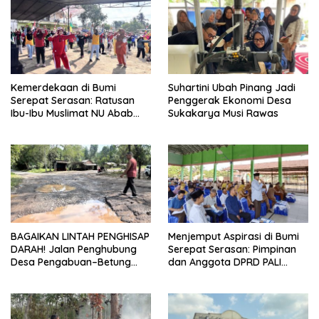
Kemerdekaan di Bumi
Suhartini Ubah Pinang Jadi
Serepat Serasan: Ratusan
Penggerak Ekonomi Desa
Ibu-Ibu Muslimat NU Abab
Sukakarya Musi Rawas
Kobarkan Semangat Hidup
Sehat di Usia ke-81 Republik
Indonesia
BAGAIKAN LINTAH PENGHISAP
Menjemput Aspirasi di Bumi
DARAH! Jalan Penghubung
Serepat Serasan: Pimpinan
Desa Pengabuan–Betung
dan Anggota DPRD PALI
PALI Hancur, Truk Batu Bara
Turun Langsung Serap
PT EPI Diduga Jadi Biang
Kebutuhan Warga Abab
Kerok
Melalui Reses Ke-2 Tahun
2026