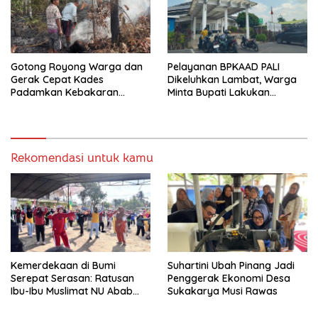
Gotong Royong Warga dan
Pelayanan BPKAAD PALI
Gerak Cepat Kades
Dikeluhkan Lambat, Warga
Padamkan Kebakaran
Minta Bupati Lakukan
Kebun Karet di Betung
Pembenahan
Selatan
Rekomendasi untuk kamu
Kemerdekaan di Bumi
Suhartini Ubah Pinang Jadi
Serepat Serasan: Ratusan
Penggerak Ekonomi Desa
Ibu-Ibu Muslimat NU Abab
Sukakarya Musi Rawas
Kobarkan Semangat Hidup
Sehat di Usia ke-81 Republik