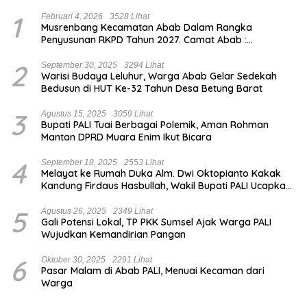
1
Februari 4, 2026
3528 Lihat
Musrenbang Kecamatan Abab Dalam Rangka
Penyusunan RKPD Tahun 2027. Camat Abab :
Musrenbang Forum Strategis
2
September 30, 2025
3294 Lihat
Warisi Budaya Leluhur, Warga Abab Gelar Sedekah
Bedusun di HUT Ke-32 Tahun Desa Betung Barat
3
Agustus 15, 2025
3059 Lihat
Bupati PALI Tuai Berbagai Polemik, Aman Rohman
Mantan DPRD Muara Enim Ikut Bicara
4
September 18, 2025
2553 Lihat
Melayat ke Rumah Duka Alm. Dwi Oktopianto Kakak
Kandung Firdaus Hasbullah, Wakil Bupati PALI Ucapkan
Turut Berduka Cita.
5
Agustus 26, 2025
2349 Lihat
Gali Potensi Lokal, TP PKK Sumsel Ajak Warga PALI
Wujudkan Kemandirian Pangan
6
Oktober 30, 2025
2291 Lihat
Pasar Malam di Abab PALI, Menuai Kecaman dari
Warga