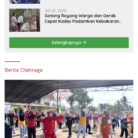
Warga Abab Melalui Reses Ke-2 Tahun
2026
Juli 31, 2026
Gotong Royong Warga dan Gerak
Cepat Kades Padamkan Kebakaran
Kebun Karet di Betung Selatan
Selengkapnya
Berita Olahraga