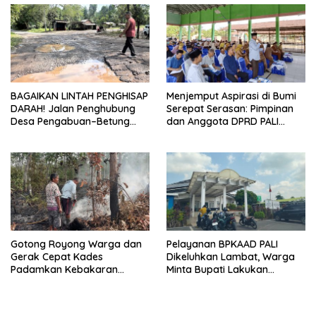
Indonesia
BAGAIKAN LINTAH PENGHISAP
Menjemput Aspirasi di Bumi
DARAH! Jalan Penghubung
Serepat Serasan: Pimpinan
Desa Pengabuan–Betung
dan Anggota DPRD PALI
PALI Hancur, Truk Batu Bara
Turun Langsung Serap
PT EPI Diduga Jadi Biang
Kebutuhan Warga Abab
Kerok
Melalui Reses Ke-2 Tahun
2026
Gotong Royong Warga dan
Pelayanan BPKAAD PALI
Gerak Cepat Kades
Dikeluhkan Lambat, Warga
Padamkan Kebakaran
Minta Bupati Lakukan
Kebun Karet di Betung
Pembenahan
Selatan